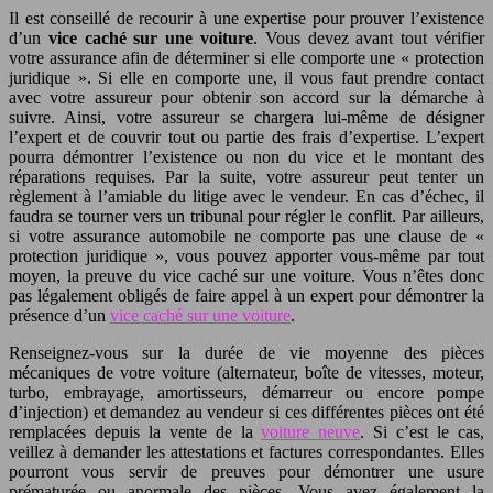
Il est conseillé de recourir à une expertise pour prouver l’existence
d’un
vice caché sur une voiture
. Vous devez avant tout vérifier
votre assurance afin de déterminer si elle comporte une « protection
juridique ». Si elle en comporte une, il vous faut prendre contact
avec votre assureur pour obtenir son accord sur la démarche à
suivre. Ainsi, votre assureur se chargera lui-même de désigner
l’expert et de couvrir tout ou partie des frais d’expertise. L’expert
pourra démontrer l’existence ou non du vice et le montant des
réparations requises. Par la suite, votre assureur peut tenter un
règlement à l’amiable du litige avec le vendeur. En cas d’échec, il
faudra se tourner vers un tribunal pour régler le conflit. Par ailleurs,
si votre assurance automobile ne comporte pas une clause de «
protection juridique », vous pouvez apporter vous-même par tout
moyen, la preuve du vice caché sur une voiture. Vous n’êtes donc
pas légalement obligés de faire appel à un expert pour démontrer la
présence d’un
vice caché sur une voiture
.
Renseignez-vous sur la durée de vie moyenne des pièces
mécaniques de votre voiture (alternateur, boîte de vitesses, moteur,
turbo, embrayage, amortisseurs, démarreur ou encore pompe
d’injection) et demandez au vendeur si ces différentes pièces ont été
remplacées depuis la vente de la
voiture neuve
. Si c’est le cas,
veillez à demander les attestations et factures correspondantes. Elles
pourront vous servir de preuves pour démontrer une usure
prématurée ou anormale des pièces. Vous avez également la